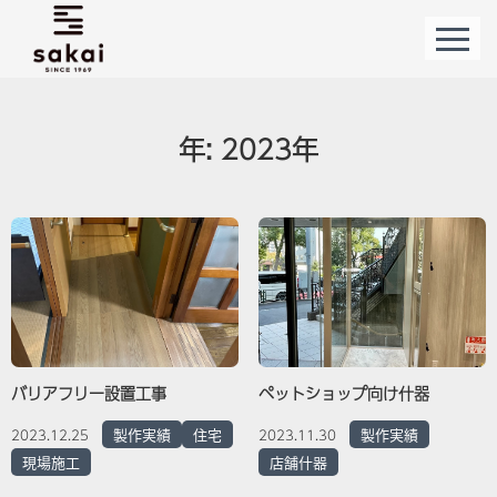
年:
2023年
バリアフリー設置工事
ペットショップ向け什器
製作実績
住宅
製作実績
2023.12.25
2023.11.30
現場施工
店舗什器