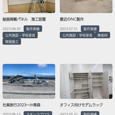
絵画掲載パネル 施工設置
最近のNC製作
製作実績
製作実績
2023.08.30
2023.07.31
公共施設・学校家具
公共施設・学校家具
無垢材
現場施工
社員旅行2023～in青森
オフィス向けモデムラック
スタッフブログ
製作実績
2023.06.13
2023.05.31