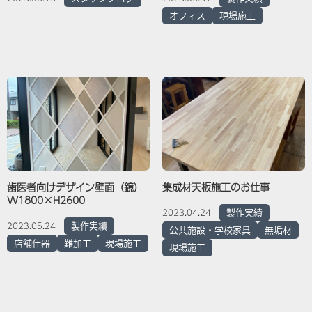
オフィス
現場施工
歯医者向けデザイン壁面（鏡）
集成材天板施工のお仕事
W1800×H2600
製作実績
2023.04.24
製作実績
2023.05.24
公共施設・学校家具
無垢材
店舗什器
難加工
現場施工
現場施工