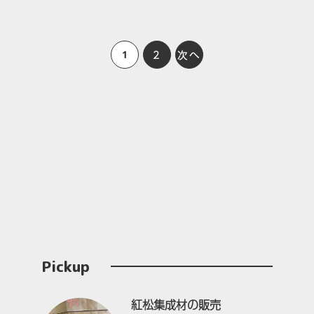
2
次へ
1
Pickup
紅松集成材の販売