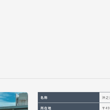
名称
沖之
所在地
〒4