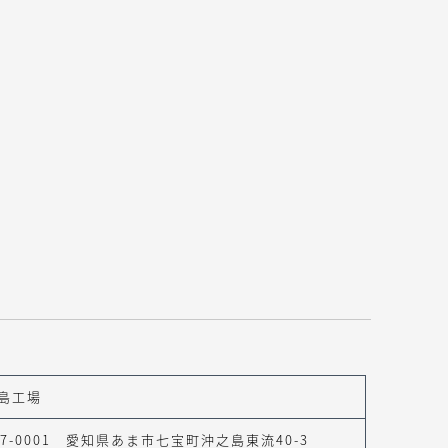
島工場
97-0001 愛知県あま市七宝町沖之島東流40-3