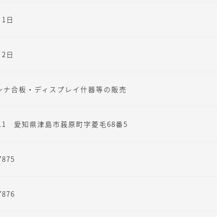
月1日
月2日
シナ合板・ディスプレイ什器等の販売
0011 愛知県津島市莪原町字菱毛68番5
7875
7876