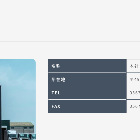
名称
本社
所在地
〒4
TEL
056
FAX
056